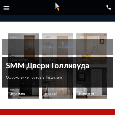
menu
phone
Назад в портфолио
arrow_back
SMM Двери Голливуда
Оформление постов в Instagram