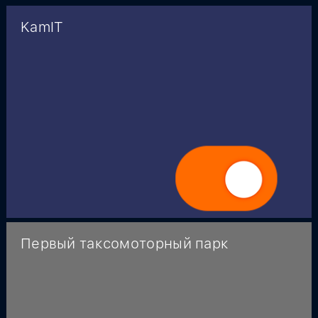
KamIT
Первый таксомоторный парк